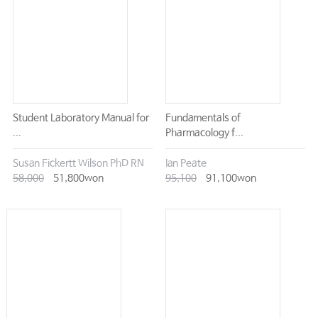
Student Laboratory Manual for
Fundamentals of
...
Pharmacology f...
Susan Fickertt Wilson PhD RN
Ian Peate
58,000
51,800won
95,100
91,100won