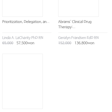
Prioritization, Delegation, an...
Abrams` Clinical Drug
Therapy:...
Linda A. LaCharity PhD RN
Geralyn Frandsen EdD RN
65,000
57,500won
152,000
136,800won