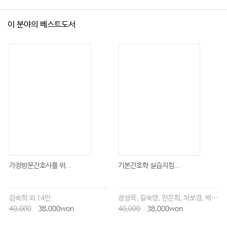
이 분야의 베스트도서
가정방문간호사를 위...
기본간호학 실습지침...
김숙희 외 14인
장성옥, 길숙영, 진은희, 차보경, 박창승, 김영희, 임세현, 김은재, 이해랑
40,000
38,000won
40,000
38,000won