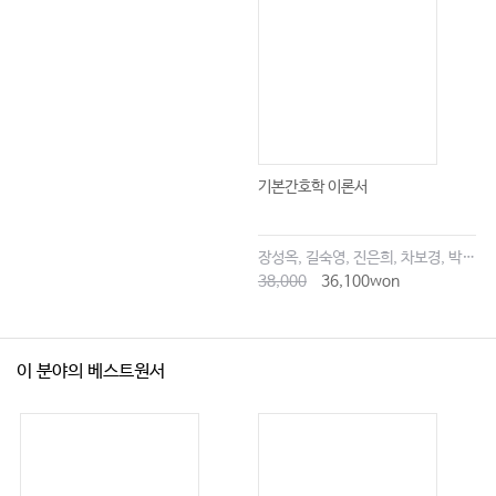
기본간호학 이론서
장성옥, 길숙영, 진은희, 차보경, 박창승, 김영희, 임세현, 김은재, 이해랑
38,000
36,100won
이 분야의 베스트원서