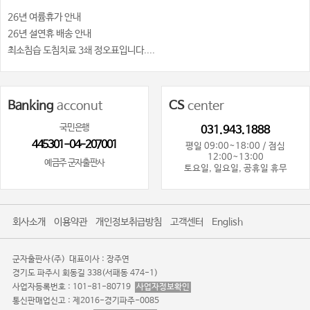
26년 여륨휴가 안내
26년 설연휴 배송 안내
최소침습 도침치료 3쇄 정오표입니다....
Banking
acconut
CS
center
국민은행
031.943.1888
445301-04-207001
평일 09:00~18:00 / 점심
12:00~13:00
예금주 군자출판사
토요일, 일요일, 공휴일 휴무
회사소개
이용약관
개인정보취급방침
고객센터
English
군자출판사(주)
대표이사 : 장주연
경기도 파주시 회동길 338(서패동 474-1)
사업자등록번호 : 101-81-80719
사업자정보확인
통신판매업신고 : 제2016-경기파주-0085