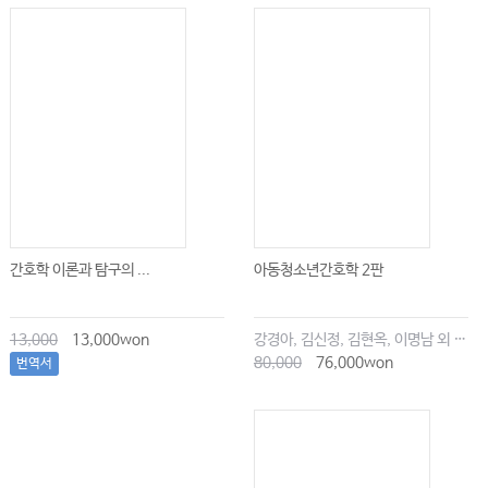
간호학 이론과 탐구의 ...
아동청소년간호학 2판
13,000
13,000won
강경아, 김신정, 김현옥, 이명남 외 공저
80,000
76,000won
번역서