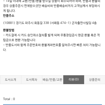
- 14일 이내에 교환/반품/환불 받으실 상품이 회수되어야 하며, 반품과 환불의
경우 상품주문시 면제받으셨던 배송비와 반품배송비까지 고객님께서 부담하시
게 됩니다.
반품주소
(10881) 경기도 파주시 회동길 338 (서패동 474-1) 군자출판사빌딩 4층
환불방법
- 카드결제 시 카드 승인취소절차를 밟게 되며 무통장입금시 현금 환불 혹은 적
립금으로 변환 가능합니다.
- 반품도서와 함께 주문번호와 환불계좌번호를 알려주시면 빠른 처리 가능합니
다.
리뷰(0)
도서소개
도서목차
배송/반품/교환
상품문의
Total
0
｜