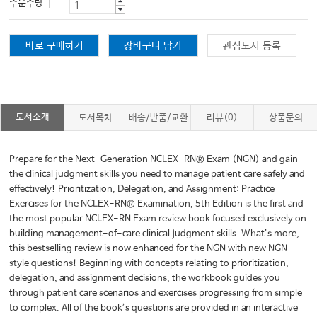
주문수량
바로 구매하기
장바구니 담기
관심도서 등록
도서소개
도서목차
배송/반품/교환
리뷰(0)
상품문의
Prepare for the Next-Generation NCLEX-RN® Exam (NGN) and gain
the clinical judgment skills you need to manage patient care safely and
effectively! Prioritization, Delegation, and Assignment: Practice
Exercises for the NCLEX-RN® Examination, 5th Edition is the first and
the most popular NCLEX-RN Exam review book focused exclusively on
building management-of-care clinical judgment skills. What’s more,
this bestselling review is now enhanced for the NGN with new NGN-
style questions! Beginning with concepts relating to prioritization,
delegation, and assignment decisions, the workbook guides you
through patient care scenarios and exercises progressing from simple
to complex. All of the book’s questions are provided in an interactive