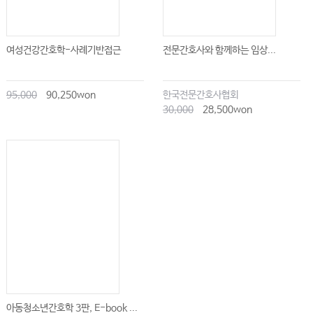
여성건강간호학-사례기반접근
전문간호사와 함께하는 임상...
95,000
90,250won
한국전문간호사협회
30,000
28,500won
아동청소년간호학 3판, E-book ...