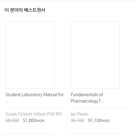
이 분야의 베스트원서
Student Laboratory Manual for
Fundamentals of
...
Pharmacology f...
Susan Fickertt Wilson PhD RN
Ian Peate
58,000
51,800won
95,100
91,100won