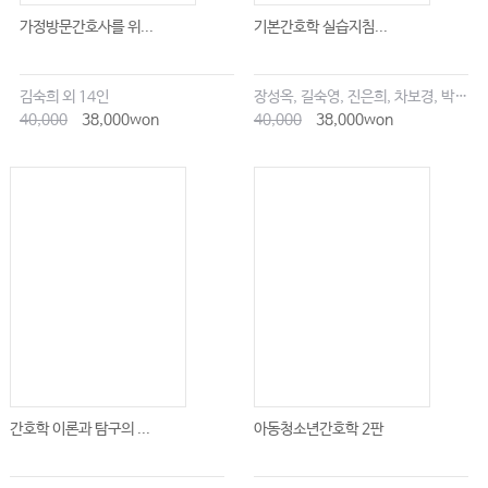
가정방문간호사를 위...
기본간호학 실습지침...
김숙희 외 14인
장성옥, 길숙영, 진은희, 차보경, 박창승, 김영희, 임세현, 김은재, 이해랑
40,000
38,000won
40,000
38,000won
간호학 이론과 탐구의 ...
아동청소년간호학 2판