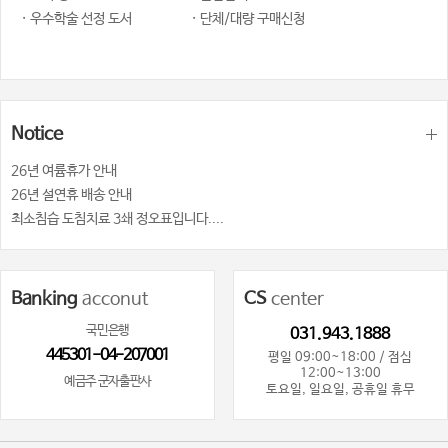
· 우수학술 선정 도서
· 단체/대량 구매신청
Notice
26년 여륨휴가 안내
26년 설연휴 배송 안내
최소침습 도침치료 3쇄 정오표입니다....
Banking
acconut
CS
center
국민은행
031.943.1888
445301-04-207001
평일 09:00~18:00 / 점심
12:00~13:00
예금주 군자출판사
토요일, 일요일, 공휴일 휴무