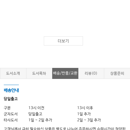
더보기
배송/반품/교환
도서소개
도서목차
리뷰(0)
상품문의
배송안내
당일출고
구분
13시 이전
13시 이후
군자도서
당일출고
1일 추가
타사도서
1일 ~ 2일 추가
2일 ~ 3일 추가
고객님께서 급히 필요하신 상품은 별도로 나누어 주문하시면 수령시간이 절약됩