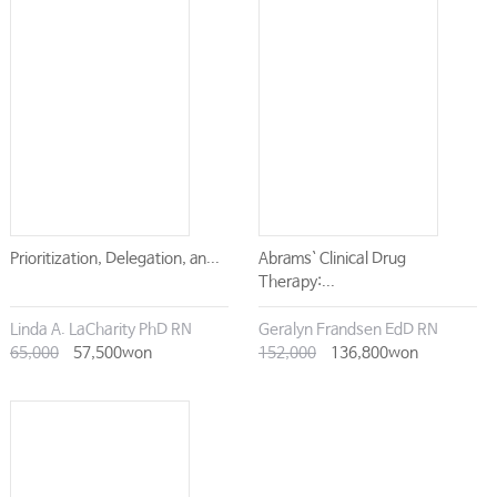
Prioritization, Delegation, an...
Abrams` Clinical Drug
Therapy:...
Linda A. LaCharity PhD RN
Geralyn Frandsen EdD RN
65,000
57,500won
152,000
136,800won