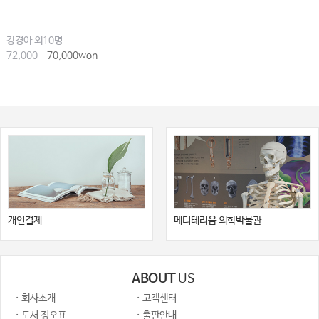
강경아 외10명
72,000
70,000won
개인결제
메디테리움 의학박물관
ABOUT
US
· 회사소개
· 고객센터
· 도서 정오표
· 출판안내