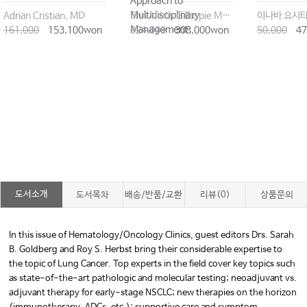
Approach to
Multidisciplinary
Adrian Cristian, MD
Erin Alexis Gillaspie MD MPH FACS
Management
161,000
153,100won
324,000
308,000won
50,000
47
도서소개
도서목차
배송/반품/교환
리뷰(0)
상품문의
In this issue of Hematology/Oncology Clinics, guest editors Drs. Sarah
B. Goldberg and Roy S. Herbst bring their considerable expertise to
the topic of Lung Cancer. Top experts in the field cover key topics such
as state-of-the-art pathologic and molecular testing; neoadjuvant vs.
adjuvant therapy for early-stage NSCLC; new therapies on the horizon