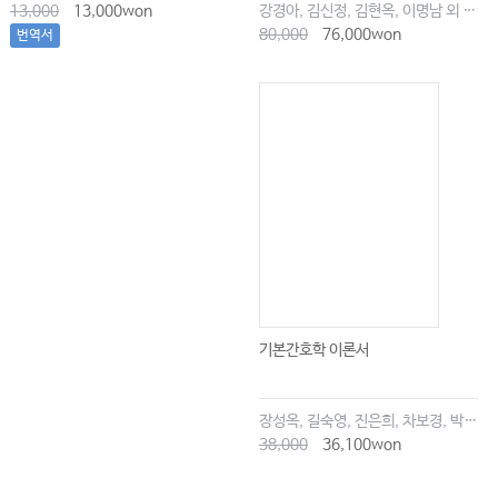
13,000
13,000won
강경아, 김신정, 김현옥, 이명남 외 공저
80,000
76,000won
번역서
기본간호학 이론서
장성옥, 길숙영, 진은희, 차보경, 박창승, 김영희, 임세현, 김은재, 이해랑
38,000
36,100won