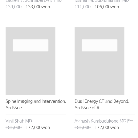
Lauren V. Schnabel DVM PhD
Rathan M. Subramaniam MD PhD MPH MClinEd FRANZCR MRSNZ
139,000
133,000won
111,000
106,000won
Spine Imaging and Intervention,
Dual Energy CT and Beyond,
An Issue...
An Issue of R...
Vinil Shah MD
Avinash Kambadakone MD FRCR
181,000
172,000won
181,000
172,000won