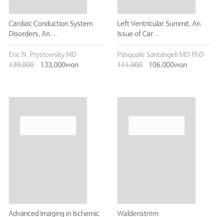
Cardiac Conduction System
Left Ventricular Summit, An
Disorders, An ...
Issue of Car...
Eric N. Prystowsky MD
Pasquale Santangeli MD PhD
139,000
133,000won
111,000
106,000won
Advanced Imaging in Ischemic
Waldenström