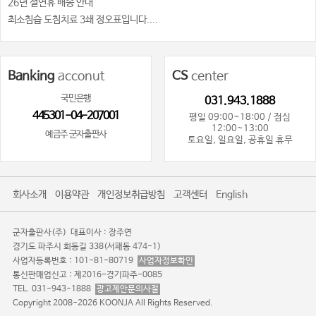
26년 설연휴 배송 안내
최소침습 도침치료 3쇄 정오표입니다....
Banking
acconut
CS
center
국민은행
031.943.1888
445301-04-207001
평일 09:00~18:00 / 점심
12:00~13:00
예금주 군자출판사
토요일, 일요일, 공휴일 휴무
회사소개
이용약관
개인정보취급방침
고객센터
English
군자출판사(주)
대표이사 : 장주연
경기도 파주시 회동길 338(서패동 474-1)
사업자등록번호 : 101-81-80719
사업자정보확인
통신판매업신고 : 제2016-경기파주-0085
TEL. 031-943-1888
광고제안문의사절
Copyright 2008-2026 KOONJA All Rights Reserved.