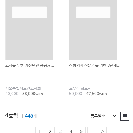
교사를 위한 자신만만 응급처...
정형외과 전문가를 위한 3단계...
서울특별시보건교사회
츠무라 히로시
40,000
38,000won
50,000
47,500won
간호학
446
｜
개
1
2
3
4
5