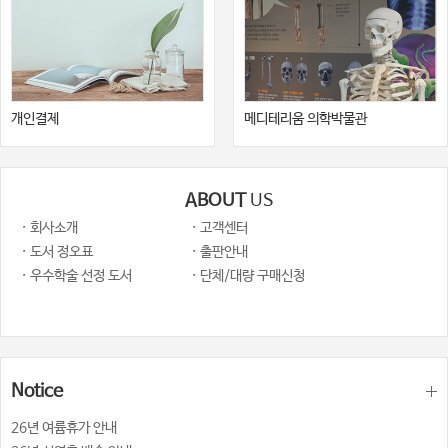
개인결제
메디테리움 의학박물관
ABOUT
US
· 회사소개
· 고객센터
· 도서 정오표
· 출판안내
· 우수학술 선정 도서
· 단체/대량 구매신청
Notice
26년 여륨휴가 안내