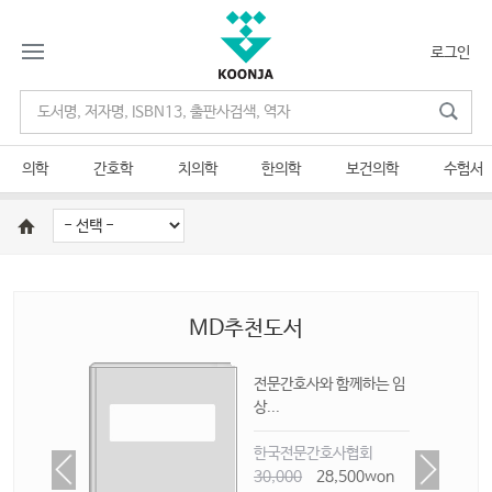
로그인
의학
간호학
치의학
한의학
보건의학
수험서
MD추천도서
 측정
전문간호사와 함께하는 임
상...
한국전문간호사협회
on
30,000
28,500won