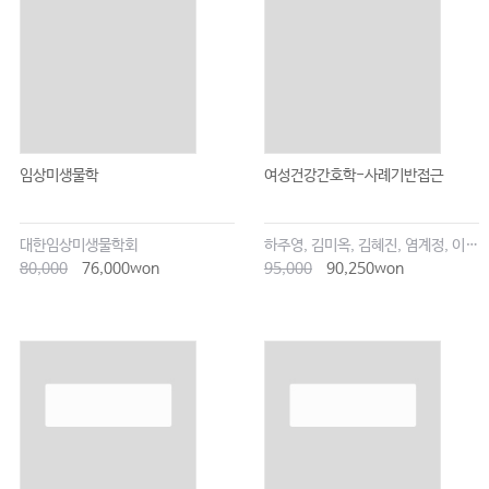
임상미생물학
여성건강간호학-사례기반접근
대한임상미생물학회
하주영, 김미옥, 김혜진, 염계정, 이상화, 이은숙, 이은영, 최소영 외
80,000
76,000won
95,000
90,250won