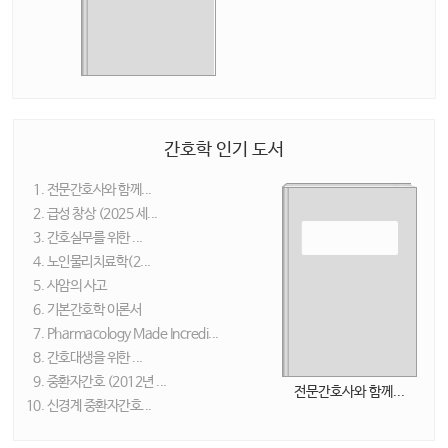
간호학 인기 도서
전문간호사와 함께...
급성 창상 (2025 세...
간호실무를 위한 ...
노인물리치료학(2...
사암의 사고
기본간호학 이론서
Pharmacology Made Incredi...
간호대생을 위한 ...
중환자간호 (2012년 ...
전문간호사와 함께...
신경계 중환자간호...