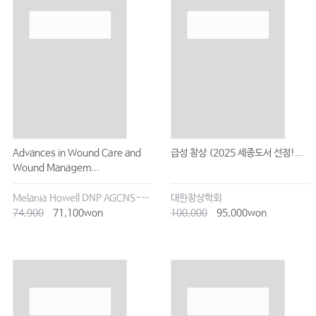
Advances in Wound Care and
급성 창상 (2025 세종도서 선정!...
Wound Managem...
Melania Howell DNP AGCNS-BC CWOCN DAPWCA
대한창상학회
74,900
71,100won
100,000
95,000won