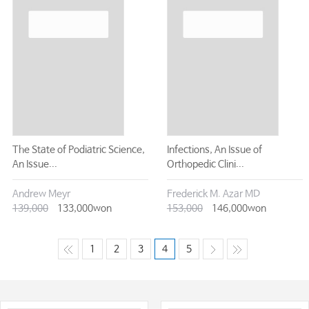
The State of Podiatric Science,
Infections, An Issue of
An Issue...
Orthopedic Clini...
Andrew Meyr
Frederick M. Azar MD
139,000
133,000won
153,000
146,000won
1
2
3
4
5