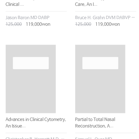
Clinical ...
Care, An I...
Jason Baron MD DABP
Bruce H. Grahn DVM DABVP DACVO
125,000
119,000won
125,000
119,000won
Advances in Clinical Cytometry,
Partial to Total Nasal
An Issue...
Reconstruction, A...