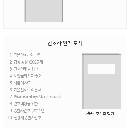
간호학 인기 도서
전문간호사와 함께...
급성 창상 (2025 세...
간호실무를 위한 ...
노인물리치료학(2...
사암의 사고
기본간호학 이론서
Pharmacology Made Incredi...
간호대생을 위한 ...
중환자간호 (2012년 ...
전문간호사와 함께...
신경계 중환자간호...