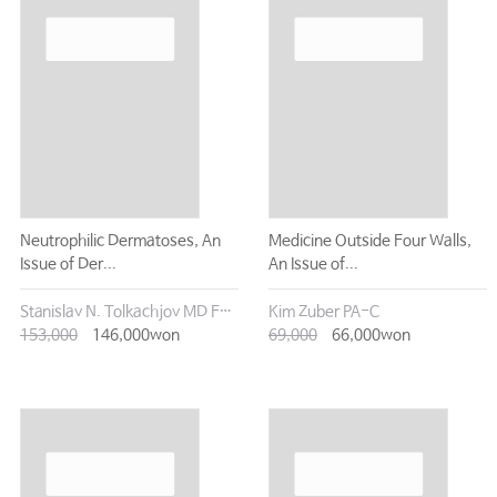
Neutrophilic Dermatoses, An
Medicine Outside Four Walls,
Issue of Der...
An Issue of...
Stanislav N. Tolkachjov︎ MD FAAD FACMS
Kim Zuber PA-C
153,000
146,000won
69,000
66,000won