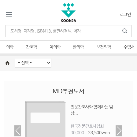
로그인
의학
간호학
치의학
한의학
보건의학
수험서
MD추천도서
 측정
전문간호사와 함께하는 임
상...
한국전문간호사협회
on
30,000
28,500won