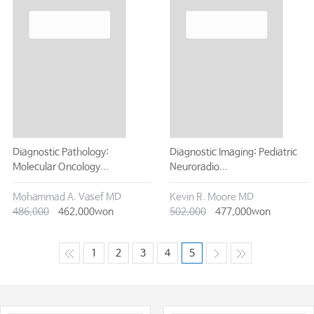
Diagnostic Pathology:
Diagnostic Imaging: Pediatric
Molecular Oncology...
Neuroradio...
Mohammad A. Vasef MD
Kevin R. Moore MD
486,000
462,000won
502,000
477,000won
1
2
3
4
5