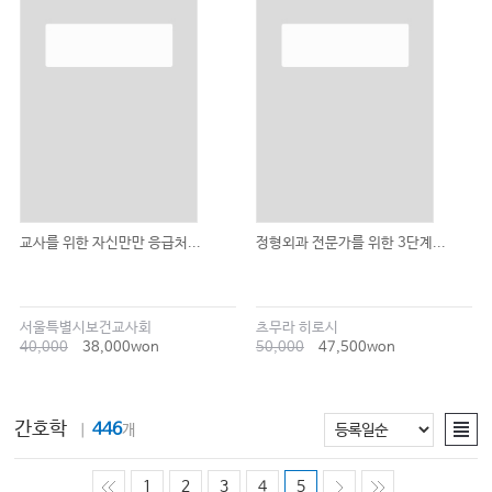
교사를 위한 자신만만 응급처...
정형외과 전문가를 위한 3단계...
서울특별시보건교사회
츠무라 히로시
40,000
38,000won
50,000
47,500won
간호학
446
｜
개
1
2
3
4
5