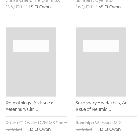
Christopher B. Hergott M.D. Ph.D.
Samuel L. Oyer MD
125,000
119,000won
167,000
159,000won
Dermatology, An Issue of
Secondary Headaches, An
Veterinary Clin...
Issue of Neurolo...
Dario d''''Ovidio DVM MS SpecPACS DECZM
Randolph W. Evans MD
139,000
133,000won
139,000
133,000won