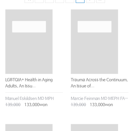
LGBTQIA+ Health in Aging
Trauma Across the Continuum,
Adults, An Issu...
An Issue of...
Manuel Eskildsen MD MPH
Marcie Feinman MD MEPH FACS
139,000
133,000won
139,000
133,000won