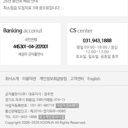
26년 설연휴 배송 안내
최소침습 도침치료 3쇄 정오표입니다....
Banking
acconut
CS
center
국민은행
031.943.1888
445301-04-207001
평일 09:00~18:00 / 점심
12:00~13:00
예금주 군자출판사
토요일, 일요일, 공휴일 휴무
회사소개
이용약관
개인정보취급방침
고객센터
English
군자출판사(주)
대표이사 : 장주연
경기도 파주시 회동길 338(서패동 474-1)
사업자등록번호 : 101-81-80719
사업자정보확인
통신판매업신고 : 제2016-경기파주-0085
TEL. 031-943-1888
광고제안문의사절
Copyright 2008-2026 KOONJA All Rights Reserved.